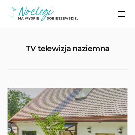
Skip
Noclegi na Wyspie
to
Sobieszewskiej
content
TV telewizja naziemna