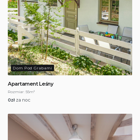
Dom Pod Grabami
Apartament Leśny
Rozmiar:
55m²
0
zł
za noc