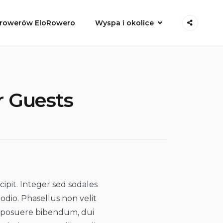
 rowerów EloRowero
Wyspa i okolice
r Guests
ipit. Integer sed sodales
 odio. Phasellus non velit
a posuere bibendum, dui