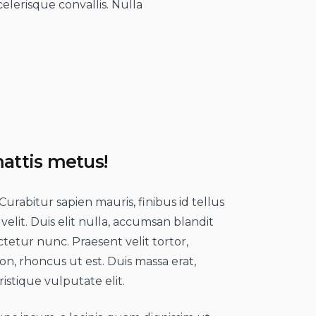
celerisque convallis. Nulla
attis metus!
Curabitur sapien mauris, finibus id tellus
s velit. Duis elit nulla, accumsan blandit
ctetur nunc. Praesent velit tortor,
on, rhoncus ut est. Duis massa erat,
ristique vulputate elit.