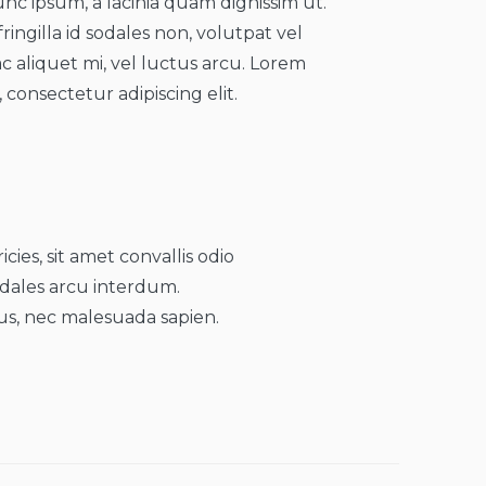
nc ipsum, a lacinia quam dignissim ut.
ringilla id sodales non, volutpat vel
ac aliquet mi, vel luctus arcu. Lorem
 consectetur adipiscing elit.
cies, sit amet convallis odio
sodales arcu interdum.
lus, nec malesuada sapien.