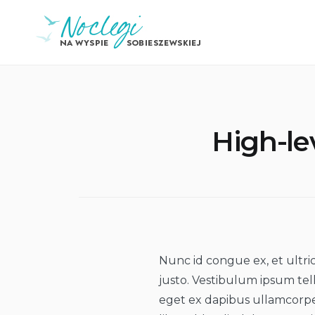
Skip
Noclegi na Wyspie
to
Sobieszewskiej
content
High-le
Nunc id congue ex, et ultri
justo. Vestibulum ipsum tellu
eget ex dapibus ullamcorpe