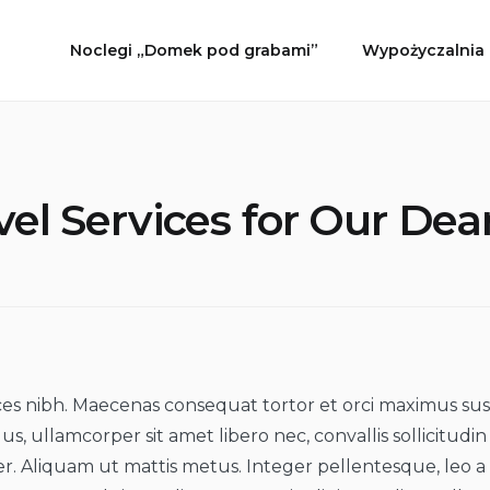
Noclegi „Domek pod grabami”
Wypożyczalnia
vel Services for Our Dea
ces nibh. Maecenas consequat tortor et orci maximus susc
s, ullamcorper sit amet libero nec, convallis sollicitudin
r. Aliquam ut mattis metus. Integer pellentesque, leo 