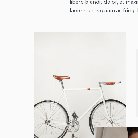
libero blandit dolor, et max
laoreet quis quam ac fringill