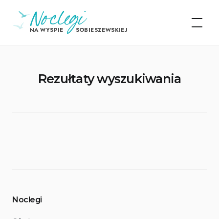
Skip
Noclegi na Wyspie
to
Sobieszewskiej
content
Rezułtaty wyszukiwania
Noclegi