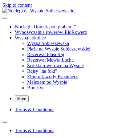
Skip to content
Noclegi na Wyspie Sobieszewskiej
Wynajem i obsługa apartamentów i miejsc noclegowych
Noclegi „Domek pod grabami”
Wypożyczalnia rowerów EloRowero
Wyspa i okolice
Wyspa Sobieszewska
Plaże na Wyspie Sobieszewskiej
Rezerwat Ptasi Raj
Rezerwat Mewia Łacha
Ścieżki rowerowe na Wyspie
Rejsy „na foki”
Zbiornik wody Kazimierz
Melexem po Wyspie
Bursztyn
More
Terms & Conditions
Terms & Conditions